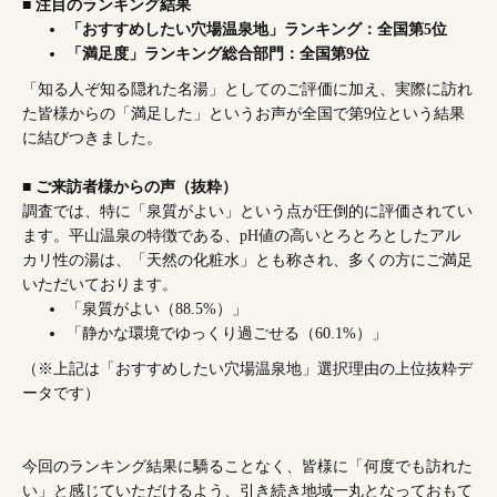
■ 注目のランキング結果
「おすすめしたい穴場温泉地」ランキング：全国第5位
「満足度」ランキング総合部門：全国第9位
「知る人ぞ知る隠れた名湯」としてのご評価に加え、実際に訪れ
た皆様からの「満足した」というお声が全国で第9位という結果
に結びつきました。
■ ご来訪者様からの声（抜粋）
調査では、特に「泉質がよい」という点が圧倒的に評価されてい
ます。平山温泉の特徴である、pH値の高いとろとろとしたアル
カリ性の湯は、「天然の化粧水」とも称され、多くの方にご満足
いただいております。
「泉質がよい（88.5%）」
「静かな環境でゆっくり過ごせる（60.1%）」
（※上記は「おすすめしたい穴場温泉地」選択理由の上位抜粋デ
ータです）
今回のランキング結果に驕ることなく、皆様に「何度でも訪れた
い」と感じていただけるよう、引き続き地域一丸となっておもて