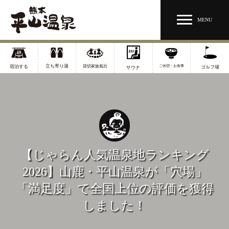
MENU
立ち寄り湯
宿泊する
貸切家族風呂
ご休憩・お食事
ゴルフ場
サウナ
【じゃらん人気温泉地ランキング
2026】山鹿・平山温泉が「穴場」
「満足度」で全国上位の評価を獲得
しました！