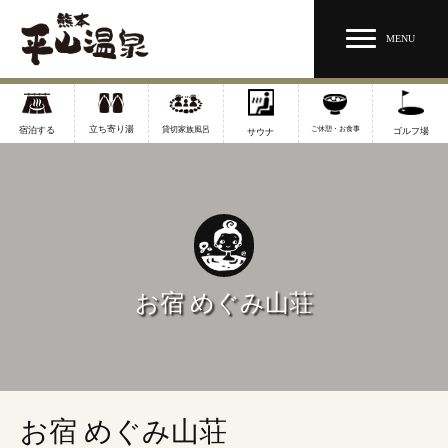
MENU
立ち寄り湯
宿泊する
貸切家族風呂
ご休憩・お食事
ゴルフ場
サウナ
お宿 めぐみ山荘
お宿 めぐみ山荘