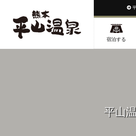
平
宿泊する
平山